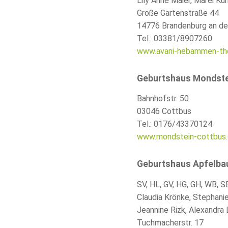
Lily Anne Maier, Marei Kü
Große Gartenstraße 44
14776 Brandenburg an de
Tel.: 03381/8907260
www.avani-hebammen-the
Geburtshaus Mondste
Bahnhofstr. 50
03046 Cottbus
Tel.: 0176/43370124
www.mondstein-cottbus
Geburtshaus Apfelb
SV
,
HL
,
GV
,
HG
,
GH
,
WB
,
S
Claudia Krönke, Stephanie
Jeannine Rizk, Alexandra
Tuchmacherstr. 17