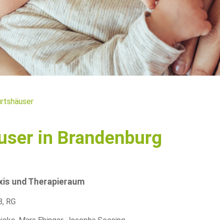
rtshäuser
user in Brandenburg
is und Therapieraum
B
,
RG