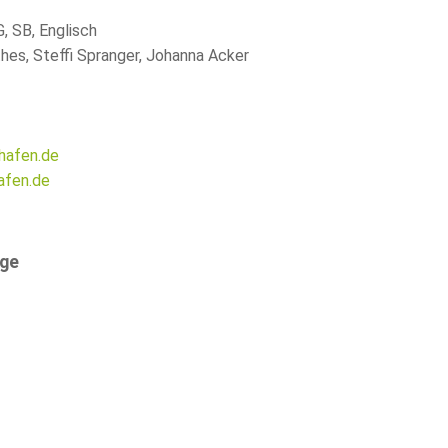
G
,
SB
, Englisch
hes, Steffi Spranger, Johanna Acker
afen.de
fen.de
ge