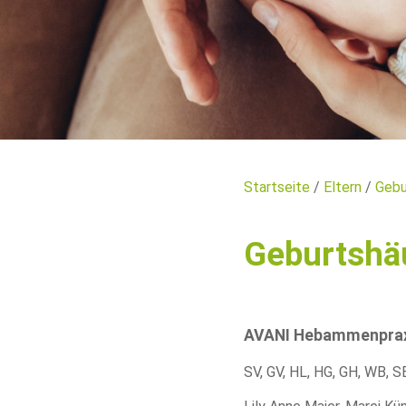
Startseite
/
Eltern
/
Gebu
Geburtshä
AVANI Hebammenprax
SV
,
GV
,
HL
,
HG
,
GH
,
WB
,
S