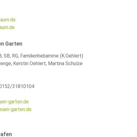
baum.de
aum.de
n Garten
B
,
SB
,
RG
, Familienhebamme (K.Oehlert)
enge, Kerstin Oehlert, Martina Schulze
 0152/31810104
en-garten.de
uen-garten.de
afen