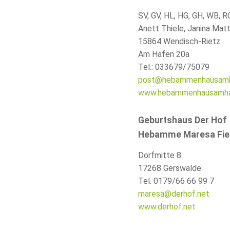
SV
,
GV
,
HL
,
HG
,
GH
,
WB
,
R
Anett Thiele, Janina Matt
15864 Wendisch-Rietz
Am Hafen 20a
Tel.: 033679/75079
post@hebammenhausamh
www.hebammenhausamha
Geburtshaus Der Hof
Hebamme Maresa Fie
Dorfmitte 8
17268 Gerswalde
Tel. 0179/66 66 99 7
maresa@derhof.net
www.derhof.net