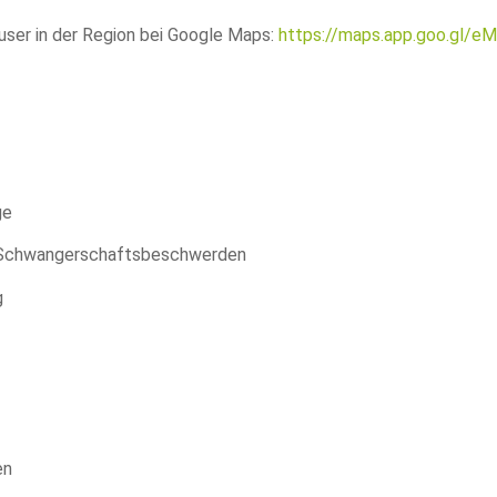
user in der Region bei Google Maps:
https://maps.app.goo.gl
ge
i Schwangerschaftsbeschwerden
g
en