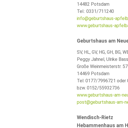
14482 Potsdam
Tel.: 0331/711240
info@geburtshaus-apfel
www.geburtshaus-apfelb
Geburtshaus am Neue
SV
,
HL
,
GV
,
HG
,
GH
, BG,
W
Peggy Jahnel, Ulrike Bass
Große Weinmeisterstr. 57
14469 Potsdam
Tel: 0177/7996721 oder
bzw. 0152/55932736
www.geburtshaus-am-neu
post@geburtshaus-am-ne
Wendisch-Rietz
Hebammenhaus am H