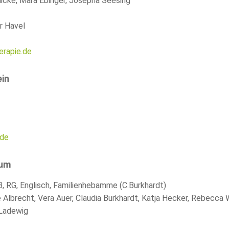
nicke, Mara Ebinger, Josepha Seesing
r Havel
rapie.de
in
.de
aum
B
,
RG
, Englisch, Familienhebamme (C.Burkhardt)
 Albrecht, Vera Auer, Claudia Burkhardt, Katja Hecker, Rebecca W
 Ladewig